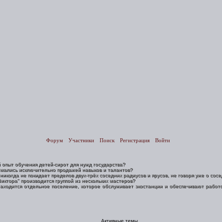
Форум
Участники
Поиск
Регистрация
Войти
 опыт обучения детей-сирот для нужд государства?
имались исключительно продажей навыков и талантов?
когда не покидает пределов двух-трёх соседних радиусов и ярусов, не говоря уже о сосе
иктора" производится группой из нескольких мастеров?
находится отдельное поселение, которое обслуживает экостанции и обеспечивают работ
Активные темы