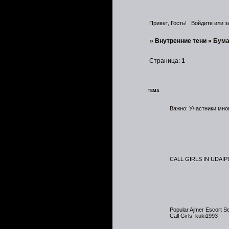
Привет, Гость!
Войдите
или
з
»
Внутренние тени
»
Бума
Страница:
1
ТЕМА
Важно:
Участники мно
CALL GIRLS IN UDAI
Popular Ajmer Escort S
Call Girls
kuki1993