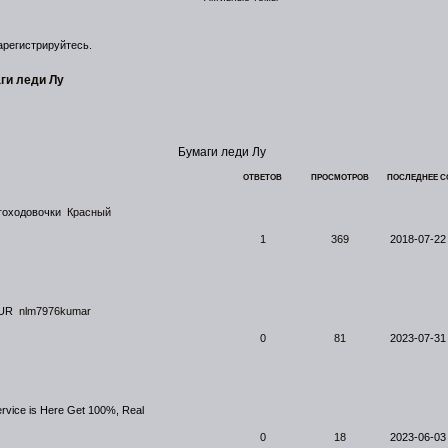
арегистрируйтесь
.
ги леди Лу
Бумаги леди Лу
ОТВЕТОВ
ПРОСМОТРОВ
ПОСЛЕДНЕЕ 
гоходовочки
Красный
1
369
2018-07-22
PUR
nlm7976kumar
0
81
2023-07-31
ervice is Here Get 100%, Real
0
18
2023-06-03