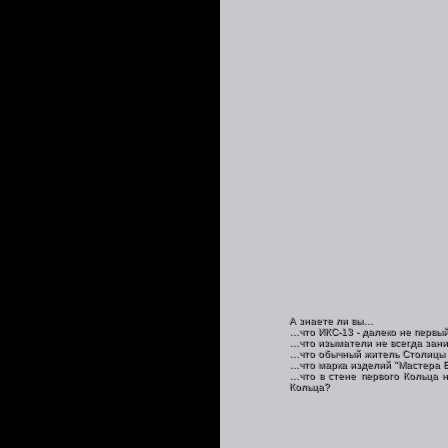
А знаете ли вы…
…что ИКС-13 - далеко не первый
…что изыматели не всегда зан
…что обычный житель Столицы ни
…что марка изделий "Мастера В
…что в стене первого Кольца 
Кольца?