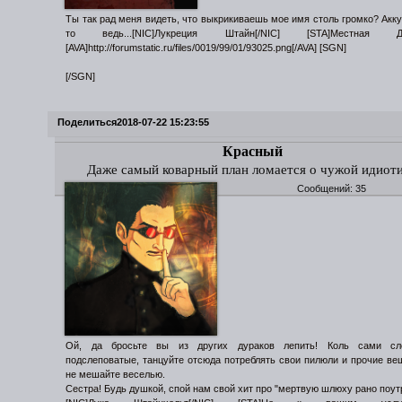
Ты так рад меня видеть, что выкрикиваешь мое имя столь громко? Акку
то ведь...[NIC]Лукреция Штайн[/NIC] [STA]Местная Див
[AVA]http://forumstatic.ru/files/0019/99/01/93025.png[/AVA] [SGN]
[/SGN]
Поделиться
2018-07-22 15:23:55
Красный
Даже самый коварный план ломается о чужой идиот
Сообщений:
35
Ой, да бросьте вы из других дураков лепить! Коль сами с
подслеповатые, танцуйте отсюда потреблять свои пилюли и прочие ве
не мешайте веселью.
Сестра! Будь душкой, спой нам свой хит про "мертвую шлюху рано поут