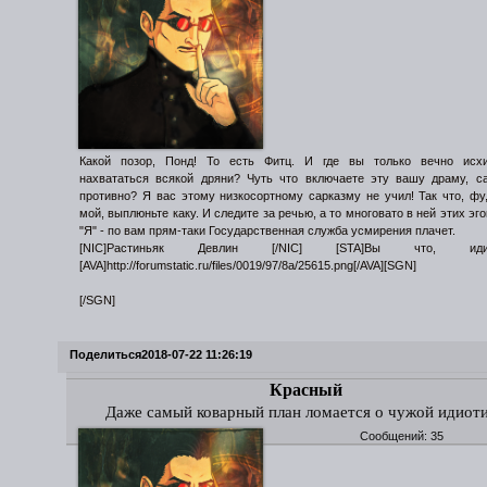
Какой позор, Понд! То есть Фитц. И где вы только вечно исхи
нахвататься всякой дряни? Чуть что включаете эту вашу драму, с
противно? Я вас этому низкосортному сарказму не учил! Так что, фу
мой, выплюньте каку. И следите за речью, а то многовато в ней этих эг
"Я" - по вам прям-таки Государственная служба усмирения плачет.
[NIC]Растиньяк Девлин [/NIC] [STA]Вы что, идиот
[AVA]http://forumstatic.ru/files/0019/97/8a/25615.png[/AVA][SGN]
[/SGN]
Поделиться
2018-07-22 11:26:19
Красный
Даже самый коварный план ломается о чужой идиот
Сообщений:
35