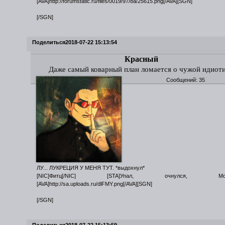
[AVA]http://forumstatic.ru/files/0019/97/8a/25615.png[/AVA][SGN]
[/SGN]
Поделиться
2018-07-22 15:13:54
Красный
Даже самый коварный план ломается о чужой идиот
Сообщений:
35
ЛУ... ЛУКРЕЦИЯ У МЕНЯ ТУТ. *выдохнул*
[NIC]Фитц[/NIC] [STA]Упал, очнулся, Морок
[AVA]http://sa.uploads.ru/dlFMY.png[/AVA][SGN]
[/SGN]