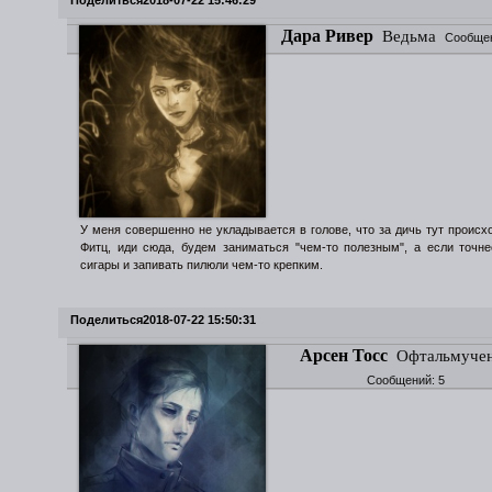
Поделиться
2018-07-22 15:46:29
Дара Ривер
Ведьма
Сообще
У меня совершенно не укладывается в голове, что за дичь тут происход
Фитц, иди сюда, будем заниматься "чем-то полезным", а если точне
сигары и запивать пилюли чем-то крепким.
Поделиться
2018-07-22 15:50:31
Арсен Тосс
Офтальмуче
Сообщений:
5