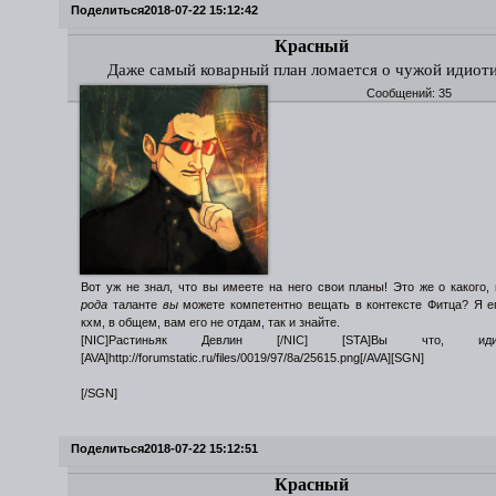
Поделиться
2018-07-22 15:12:42
Красный
Даже самый коварный план ломается о чужой идиот
Сообщений:
35
Вот уж не знал, что вы имеете на него свои планы! Это же о какого, 
рода
таланте
вы
можете компетентно вещать в контексте Фитца? Я ег
кхм, в общем, вам его не отдам, так и знайте.
[NIC]Растиньяк Девлин [/NIC] [STA]Вы что, идиот
[AVA]http://forumstatic.ru/files/0019/97/8a/25615.png[/AVA][SGN]
[/SGN]
Поделиться
2018-07-22 15:12:51
Красный