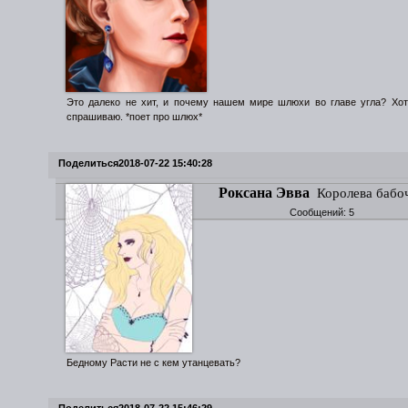
Это далеко не хит, и почему нашем мире шлюхи во главе угла? Хотя
спрашиваю. *поет про шлюх*
Поделиться
2018-07-22 15:40:28
Роксана Эвва
Королева бабо
Сообщений:
5
Бедному Расти не с кем утанцевать?