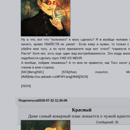
Ну а что, вот что "полезного" я могу сделать? Я ж вообще человек 
ничего, кроме УБИЙСТВ не умею! - Если кому и нужен, то только с
убейте мне того, а по пути прихватите еще вот этого!" *скрипуче 
Расти* Хотя нет, есть еще один вид востребованности. Это когда мен
надобности сделать труп УЖЕ ИЗ МЕНЯ.
А вообще, пойдем покажешь? А то мне не нравится, как Тосс косит
глазом в мою сторону.
[NIC]Фитц[/NIC] [STA]Упал, очнулся, Морок
[AVA]http://sa.uploads.ru/dlFMY.png[/AVA][SGN]
[/SGN]
Поделиться
2018-07-22 11:26:06
Красный
Даже самый коварный план ломается о чужой идиот
Сообщений:
35