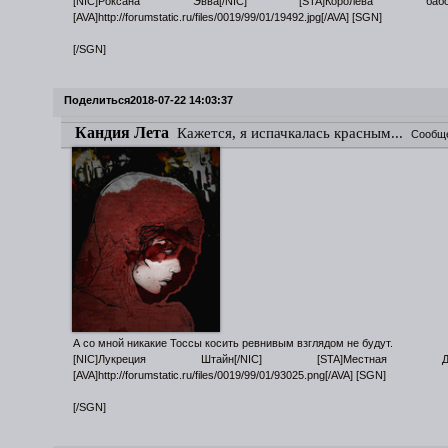
[NIC]Роксана Эвва[/NIC] [STA]Королева бабочек
[AVA]http://forumstatic.ru/files/0019/99/01/19492.jpg[/AVA] [SGN]
[/SGN]
Поделиться
2018-07-22 14:03:37
Кандия Лета
Кажется, я испачкалась красным...
Сообщ
А со мной никакие Тоссы косить ревнивым взглядом не будут.
[NIC]Лукреция Штайн[/NIC] [STA]Местная Дива
[AVA]http://forumstatic.ru/files/0019/99/01/93025.png[/AVA] [SGN]
[/SGN]