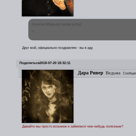
Алехан Мадьяр написал(а):
!!!
Друг мой, официально поздравляю - вы в аду.
Поделиться
2018-07-20 18:32:11
Дара Ривер
Ведьма
Сообще
Давайте мы просто возьмем и займемся чем-нибудь полезным?