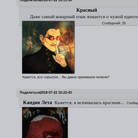
Поделиться
2018-07-22 15:13:59
Красный
Даже самый коварный план ломается о чужой идиот
Сообщений:
35
Кажется, все серьезно... Вы давно принимали пилюли?
Поделиться
2018-07-22 15:22:43
Кандия Лета
Кажется, я испачкалась красным...
Сообщ