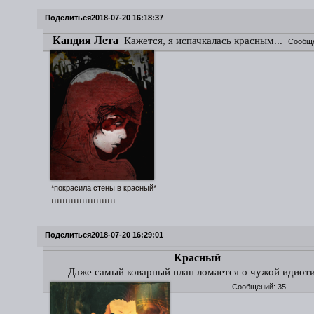
Поделиться
2018-07-20 16:18:37
Кандия Лета
Кажется, я испачкалась красным...
Сообщ
*покрасила стены в красный*
¡¡¡¡¡¡¡¡¡¡¡¡¡¡¡¡¡¡¡¡¡¡¡
Поделиться
2018-07-20 16:29:01
Красный
Даже самый коварный план ломается о чужой идиот
Сообщений:
35