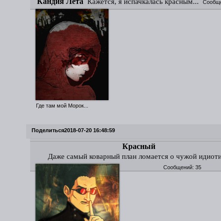
Кандия Лета
Кажется, я испачкалась красным...
Сообщ
Где там мой Морок...
Поделиться
2018-07-20 16:48:59
Красный
Даже самый коварный план ломается о чужой идиот
Сообщений:
35