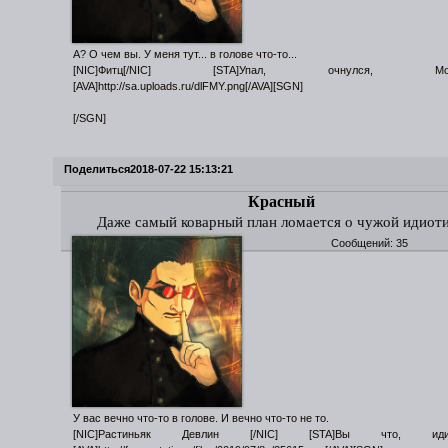
А? О чем вы. У меня тут... в голове что-то...
[NIC]Фитц[/NIC] [STA]Упал, очнулся, Морок
[AVA]http://sa.uploads.ru/dlFMY.png[/AVA][SGN]
[/SGN]
Поделиться
2018-07-22 15:13:21
Красный
Даже самый коварный план ломается о чужой идиот
Сообщений:
35
У вас вечно что-то в голове. И вечно что-то не то.
[NIC]Растиньяк Девлин [/NIC] [STA]Вы что, идиот