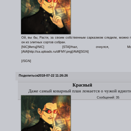
Ой, вы бы, Расти, за своим собственным сарказмом следили, можно 
он из элитных сортов собран.
[NIC]Фитц[/NIC] [STA]Упал, очнулся, Морок
[AVA]http://sa.uploads.ru/dlFMY.png[/AVA][SGN]
[/SGN]
Поделиться
2018-07-22 11:26:26
Красный
Даже самый коварный план ломается о чужой идиот
Сообщений:
35