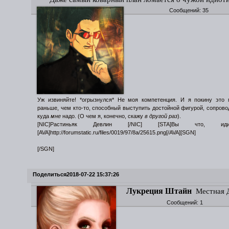
Сообщений:
35
Уж извиняйте! *огрызнулся* Не моя компетенция. И я покину это 
раньше, чем кто-то, способный выступить достойной фигурой, сопрово
куда
мне
надо. (О чем я, конечно, скажу
в другой раз
).
[NIC]Растиньяк Девлин [/NIC] [STA]Вы что, идиот
[AVA]http://forumstatic.ru/files/0019/97/8a/25615.png[/AVA][SGN]
[/SGN]
Поделиться
2018-07-22 15:37:26
Лукреция Штайн
Местная 
Сообщений:
1