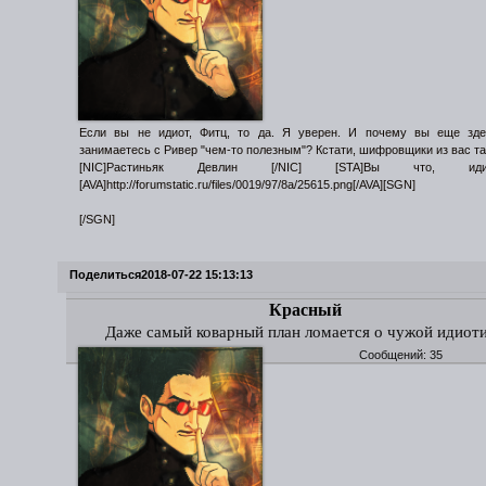
Если вы не идиот, Фитц, то да. Я уверен. И почему вы еще зде
занимаетесь с Ривер "чем-то полезным"? Кстати, шифровщики из вас та
[NIC]Растиньяк Девлин [/NIC] [STA]Вы что, идиот
[AVA]http://forumstatic.ru/files/0019/97/8a/25615.png[/AVA][SGN]
[/SGN]
Поделиться
2018-07-22 15:13:13
Красный
Даже самый коварный план ломается о чужой идиот
Сообщений:
35