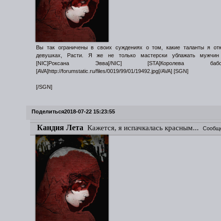
Вы так ограничены в своих суждениях о том, какие таланты я от
девушках, Расти. Я же не только мастерски ублажать мужчин
[NIC]Роксана Эвва[/NIC] [STA]Королева бабочек
[AVA]http://forumstatic.ru/files/0019/99/01/19492.jpg[/AVA] [SGN]
[/SGN]
Поделиться
2018-07-22 15:23:55
Кандия Лета
Кажется, я испачкалась красным...
Сообщ