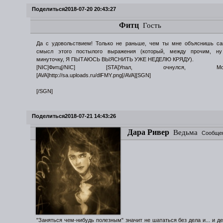
Поделиться
2018-07-20 20:43:27
Фитц
Гость
Да с удовольствием! Только не раньше, чем ты мне объяснишь са
смысл этого постылого выражения (который, между прочим, ну
минуточку, Я ПЫТАЮСЬ ВЫЯСНИТЬ УЖЕ НЕДЕЛЮ КРЯДУ).
[NIC]Фитц[/NIC] [STA]Упал, очнулся, Морок
[AVA]http://sa.uploads.ru/dlFMY.png[/AVA][SGN]
[/SGN]
Поделиться
2018-07-21 14:43:26
Дара Ривер
Ведьма
Сообще
"Заняться чем-нибудь полезным" значит не шататься без дела и... и де