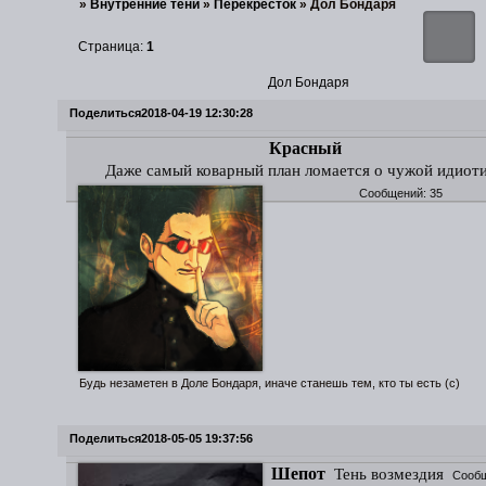
»
Внутренние тени
»
Перекресток
»
Дол Бондаря
Страница:
1
Дол Бондаря
Поделиться
2018-04-19 12:30:28
Красный
Даже самый коварный план ломается о чужой идиот
Сообщений:
35
Будь незаметен в Доле Бондаря, иначе станешь тем, кто ты есть (с)
Поделиться
2018-05-05 19:37:56
Шепот
Тень возмездия
Сообщ