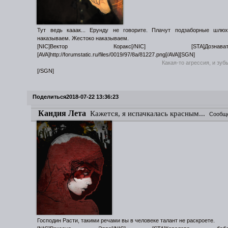
Тут ведь кааак... Ерунду не говорите. Плачут подзаборные шлю
наказываем. Жестоко наказываем.
[NIC]Вектор Коракс[/NIC] [STA]Дознаватель
[AVA]http://forumstatic.ru/files/0019/97/8a/81227.png[/AVA][SGN]
Какая-то агрессия, и зуб
[/SGN]
Поделиться
2018-07-22 13:36:23
Кандия Лета
Кажется, я испачкалась красным...
Сообщ
Господин Расти, такими речами вы в человеке талант не раскроете.