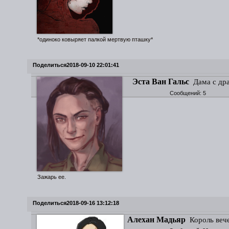
*одиноко ковыряет палкой мертвую пташку*
Поделиться
2018-09-10 22:01:41
Эста Ван Гальс
Дама с др
Сообщений:
5
Зажарь ее.
Поделиться
2018-09-16 13:12:18
Алехан Мадьяр
Король веч