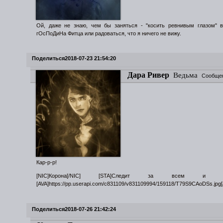
Ой, даже не знаю, чем бы заняться - "косить ревнивым глазом" в
гОсПоДиНа Фитца или радоваться, что я ничего не вижу.
Поделиться
2018-07-23 21:54:20
Дара Ривер
Ведьма
Сообще
Кар-р-р!
[NIC]Корона[/NIC] [STA]Следит за всем и вся
[AVA]https://pp.userapi.com/c831109/v831109994/159118/T79S9CAoDSs.jpg[
Поделиться
2018-07-26 21:42:24