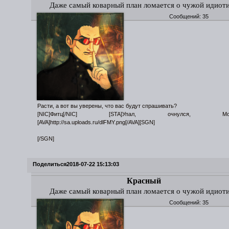
Даже самый коварный план ломается о чужой идиот
Сообщений:
35
Расти, а вот вы уверены, что вас будут спрашивать?
[NIC]Фитц[/NIC] [STA]Упал, очнулся, Морок
[AVA]http://sa.uploads.ru/dlFMY.png[/AVA][SGN]
[/SGN]
Поделиться
2018-07-22 15:13:03
Красный
Даже самый коварный план ломается о чужой идиот
Сообщений:
35